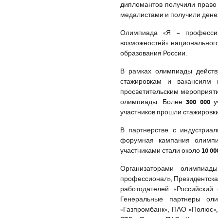
дипломантов получили право 
медалистами и получили дене
Олимпиада «Я – профессио
возможностей» национальног
образования России.
В рамках олимпиады действ
стажировкам и вакансиям в
просветительским мероприяти
300 000
олимпиады. Более
у
участников прошли стажировк
В партнерстве с индустриа
форумная кампания олимпи
10 0
участниками стали около
Организаторами олимпиады
профессионал», Президентск
работодателей «Российский
Генеральные партнеры оли
«Газпромбанк», ПАО «Полюс»