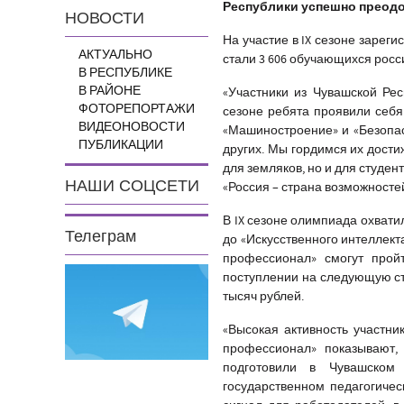
Республики успешно преодо
НОВОСТИ
На участие в IX сезоне зарег
АКТУАЛЬНО
стали 3 606 обучающихся росси
В РЕСПУБЛИКЕ
В РАЙОНЕ
«Участники из Чувашской Рес
ФОТОРЕПОРТАЖИ
сезоне ребята проявили себя
ВИДЕОНОВОСТИ
«Машиностроение» и «Безопас
ПУБЛИКАЦИИ
других. Мы гордимся их дости
для земляков, но и для студент
НАШИ СОЦСЕТИ
«Россия – страна возможносте
В IX сезоне олимпиада охвати
Телеграм
до «Искусственного интеллект
профессионал» смогут прой
поступлении на следующую ст
тысяч рублей.
«Высокая активность участни
профессионал» показывают, 
подготовили в Чувашском
государственном педагогичес