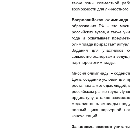
также зоны совместной раб
возможности для личностного
Всероссийская олимпиада 
образования РФ – это масш
российских вузов, а также у
года и охватывает предметн
олимпиада прирастает актуаль
Задания для участников со
совместно экспертами ведущи
партнеров олимпиады.
–
Миссия олимпиады
содейств
Цель: создание условий для п
роста числа молодых людей, 
российском рынке труда. Лучш
ординатуру, а также возможно
медалистов олимпиады предус
полный цикл карьерной на
консультаций.
За восемь сезонов
уникаль