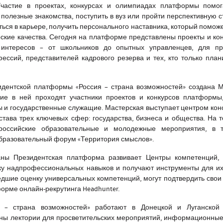
Участие в проектах, конкурсах и олимпиадах платформы помог
олезные знакомства, поступить в вуз или пройти перспективную с
ться в карьере, получить персонального наставника, который поможе
рские качества. Сегодня на платформе представлены проекты и ко
 интересов – от школьников до опытных управленцев, для п
ессий, представителей кадрового резерва и тех, кто только план
идентской платформы «Россия – страна возможностей» создана 
ие в ней проходят участники проектов и конкурсов платформы,
ы и государственные служащие. Мастерская выступает центром ко
става трех ключевых сфер: государства, бизнеса и общества. На 
ероссийские образовательные и молодежные мероприятия, в 
бразовательный форум «Территория смыслов».
аны Президентская платформа развивает Центры компетенций, 
ку надпрофессиональных навыков и получают инструменты для их
шие оценку универсальных компетенций, могут подтвердить свои
орме онлайн-рекрутинга Headhunter.
– страна возможностей» работают в Донецкой и Луганской
аны лектории для просветительских мероприятий, информационные