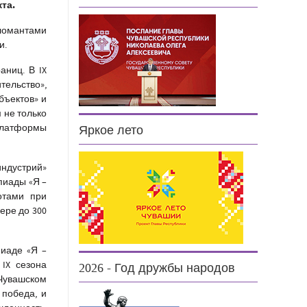
та.
пломантами
и.
аниц. В IX
тельство»,
бъектов» и
 не только
 платформы
Яркое лето
индустрий»
пиады «Я –
отами при
ере до 300
пиаде «Я –
IX сезона
2026 - Год дружбы народов
Чувашском
 победа, и