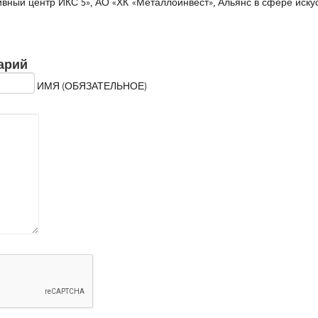
вный центр ИКС 5», АО «ХК «Металлоинвест», Альянс в сфере иску
арий
ИМЯ (ОБЯЗАТЕЛЬНОЕ)