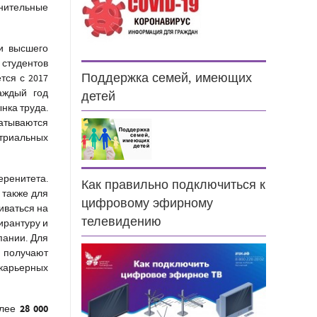
нительные
и высшего
студентов
Поддержка семей, имеющих
тся с 2017
аждый год
детей
нка труда.
атываются
триальных
еренитета.
Как правильно подключиться к
 также для
цифровому эфирному
иваться на
телевидению
ирантуру и
пании. Для
и получают
карьерных
28 000
олее