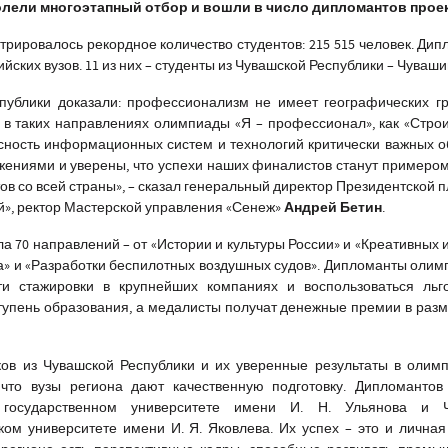
лели многоэтапный отбор и вошли в число дипломантов проек
истрировалось рекордное количество студентов: 215 515 человек. Ди
йских вузов. 11 из них – студенты из Чувашской Республики – Чуваши
публики доказали: профессионализм не имеет географических гр
 в таких направлениях олимпиады «Я – профессионал», как «Строи
ность информационных систем и технологий критически важных о
жениями и уверены, что успехи наших финалистов станут примером
ов со всей страны»,
– сказал генеральный директор Президентской
Андрей Бетин
й», ректор Мастерской управления «Сенеж»
.
ла 70 направлений – от «Истории и культуры России» и «Креативных 
а» и «Разработки беспилотных воздушных судов». Дипломанты олим
ти стажировки в крупнейших компаниях и воспользоваться льг
упень образования, а медалисты получат денежные премии в разм
ков из Чувашской Республики и их уверенные результаты в олим
что вузы региона дают качественную подготовку. Дипломантов 
 государственном университете имени И. Н. Ульянова и 
ком университете имени И. Я. Яковлева. Их успех – это и личная