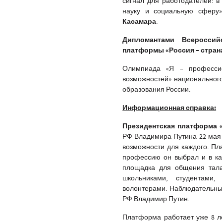
сигнал для работодателей: в
науку и социальную сферу»
Касамара
.
Дипломантами Всероссий
платформы «Россия – страна
Олимпиада «Я – профессио
возможностей» национальног
образования России.
Информационная справка:
Президентская платформа 
РФ Владимира Путина 22 мая 
возможности для каждого. Пла
профессию он выбрал и в как
площадка для общения тала
школьниками, студентами
волонтерами. Наблюдательны
РФ Владимир Путин.
Платформа работает уже 8 ле