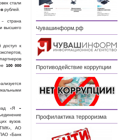
овек стали
ов
рублей.
 – страна
 и высшего
Чувашинформ.рф
 доступ к
кспертов,
 партнеров
100 000
лее
Противодействие коррупции
ализуется
икальными
–
мпиад «Я
бъединение
Профилактика терроризма
их вузов.
«ТМК», АО
 ПАО «Банк