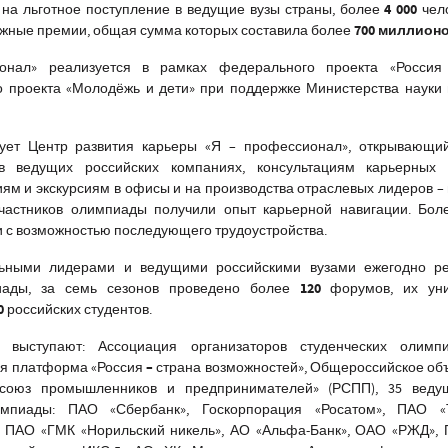
4 000
на льготное поступление в ведущие вузы страны, более
чел
700 миллион
жные премии, общая сумма которых составила более
нал» реализуется в рамках федерального проекта «Россия
о проекта «Молодёжь и дети» при поддержке Министерства науки
ует Центр развития карьеры «Я – профессионал», открывающий
 ведущих российских компаниях, консультациям карьерных э
ям и экскурсиям в офисы и на производства отраслевых лидеров –
частников олимпиады получили опыт карьерной навигации. Бо
и с возможностью последующего трудоустройства.
льными лидерами и ведущими российскими вузами ежегодно ре
120
ады, за семь сезонов проведено более
форумов, их ун
00
российских студентов.
 выступают: Ассоциация организаторов студенческих оли
–
ая платформа «Россия
страна возможностей», Общероссийское о
 союз промышленников и предпринимателей» (РСПП), 35 ведущ
мпиады: ПАО «Сбербанк», Госкорпорация «Росатом», ПАО 
, ПАО «ГМК «Норильский никель», АО «Альфа-Банк», ОАО «РЖД»,