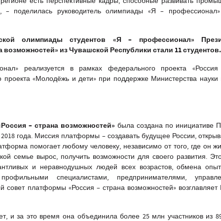
 регионе есть перспективные кадры, способные развивать промы
, – поделилась руководитель олимпиады «Я – профессионал
ской олимпиады студентов «Я – профессионал» Прези
 возможностей» из Чувашской Республики стали 11 студентов
нал» реализуется в рамках федерального проекта «Россия
о проекта «Молодёжь и дети» при поддержке Министерства науки
«Россия – страна возможностей»
была создана по инициативе П
2018 года. Миссия платформы – создавать будущее России, откры
тформа помогает любому человеку, независимо от того, где он жи
ой семье вырос, получить возможности для своего развития. Эт
нтливых и неравнодушных людей всех возрастов, обмена опы
, профильными специалистами, предпринимателями, управ
й совет платформы «Россия – страна возможностей» возглавляет
т, и за это время она объединила более 25 млн участников из 8