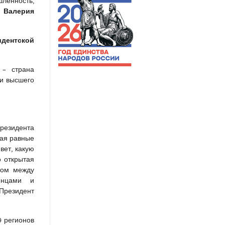
шленность,
Валерия
»
дентской
.
 – страна
 и высшего
резидента
вая равные
вет, какую
о открытая
том между
ленцами и
 Президент
9 регионов