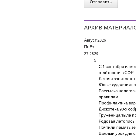
Отправить
АРХИВ МАТЕРИАЛ
Август
2026
Пн
Вт
27
28
29
5
С 1 сентября изм
отчётности в СФР
Летняя занятость 
Юные художники п
Рассылка налогов
правилам
Профилактика виру
Дискотека 90-х со
Труженица тыла п
Родовая летопись
Почтили память з
Важный урок для 