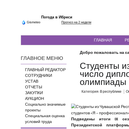
Погода в Ибреси
Gismeteo
Прогноз на 2 недели
ГЛАВНАЯ
Р
Добро пожаловать на са
ГЛАВНОЕ МЕНЮ
Студенты и
ГЛАВНЫЙ РЕДАКТОР
число дипл
СОТРУДНИКИ
олимпиады 
УСТАВ
ОТЧЕТЫ
Категория:
В республике
О
ЗАКУПКИ
АУКЦИОН
Социально значимые
проекты
Специальная оценка
Подведены итоги IX се
условий труда
Президентской платфор