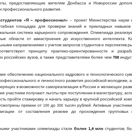
оты, предоставляющие жителям Донбасса и Новороссии допол
 и профессионального развития.
студентов «Я – профессионал»
– проект Министерства науки 
табная площадка для проверки знаний и прикладных навыков 
никальная система карьерного сопровождения. Олимпиада реализуе
ые области от авиастроения до искусственного интеллекта. К
ными направлениями с учетом запросов студентов и перспектив ры
ответствуют принципу практико-ориентированности и разраб
700
х российских вузов, а также представителями более чем
индус
ие обеспечению национального кадрового и технологического сув
рофессионального и личностного развития российской молодежи, а
верящих в возможности самореализации в России и желающих разв
ие участники получают льготы при поступлении в магистратуру, асп
сть пройти стажировку и начать карьеру в крупной российской ком
мотрены премии от 100 до 300 тысяч рублей. Активные участник
вигации: от составления резюме до прохождения групповых 
более 1,4 млн
ными участниками олимпиады стали
студентов; б