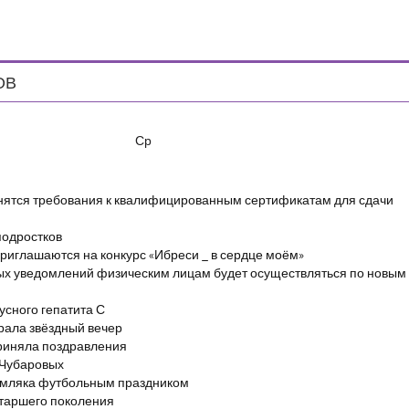
ОВ
Ср
енятся требования к квалифицированным сертификатам для сдачи
подростков
риглашаются на конкурс «Ибреси _ в сердце моём»
ых уведомлений физическим лицам будет осуществляться по новым
сного гепатита С
брала звёздный вечер
риняла поздравления
 Чубаровых
емляка футбольным праздником
старшего поколения