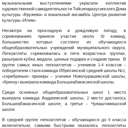
музыкальными выступлениями украсили коллектив
художественной самодеятельности Тойсипаразусинского Дома
культуры «Кружева» и вокальный ансамбль Центра развития
культуры «Илем».
Несмотря на прохладную и дождливую погоду, в
соревнованиях приняли участие около 30 команд,
большинство которых состояло из обучающихся
общеобразовательных учреждений муниципального округа.
Легкоатлеты соревновались в пяти возрастных группах,
разыграли кубки, медали, ценные подарки и сладкие призы. В
группе самых юных легкоатлетов – учеников 1-4 классов –
победителем стала команда Ибресинской средней школы №1,
«серебряные» призеры – ученики Новочурашевской школы,
«бронзу» выиграла команда Большеабакасинской школы.
Среди основных общеобразовательных школ 1 место
выиграла команда Андреевской школы, 2 место досталось
Большеабакасинской школе, а третье – Чуваштимяшской
школе.
В средней группе легкоатлетов – обучающихся до 9 класса
включительно, самыми быстрыми оказались легкоатлеты