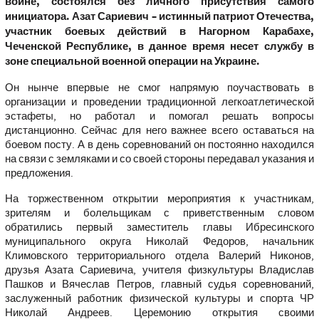
войне, состоялся без личного присутствия самого
инициатора. Азат Сариевич – истинный патриот Отечества,
участник боевых действий в Нагорном Карабахе,
Чеченской Республике, в данное время несет службу в
зоне специальной военной операции на Украине.
Он нынче впервые не смог напрямую поучаствовать в
организации и проведении традиционной легкоатлетической
эстафеты, но работал и помогал решать вопросы
дистанционно. Сейчас для него важнее всего оставаться на
боевом посту. А в день соревнований он постоянно находился
на связи с земляками и со своей стороны передавал указания и
предложения.
На торжественном открытии мероприятия к участникам,
зрителям и болельщикам с приветственным словом
обратились первый заместитель главы Ибресинского
муниципального округа Николай Федоров, начальник
Климовского территориального отдела Валерий Никонов,
друзья Азата Сариевича, учителя физкультуры Владислав
Пашков и Вячеслав Петров, главный судья соревнований,
заслуженный работник физической культуры и спорта ЧР
Николай Андреев. Церемонию открытия своими