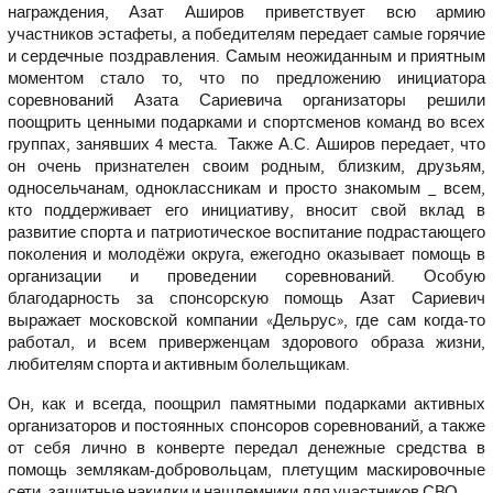
награждения, Азат Аширов приветствует всю армию
участников эстафеты, а победителям передает самые горячие
и сердечные поздравления. Самым неожиданным и приятным
моментом стало то, что по предложению инициатора
соревнований Азата Сариевича организаторы решили
поощрить ценными подарками и спортсменов команд во всех
группах, занявших 4 места. Также А.С. Аширов передает, что
он очень признателен своим родным, близким, друзьям,
односельчанам, одноклассникам и просто знакомым _ всем,
кто поддерживает его инициативу, вносит свой вклад в
развитие спорта и патриотическое воспитание подрастающего
поколения и молодёжи округа, ежегодно оказывает помощь в
организации и проведении соревнований. Особую
благодарность за спонсорскую помощь Азат Сариевич
выражает московской компании «Дельрус», где сам когда-то
работал, и всем приверженцам здорового образа жизни,
любителям спорта и активным болельщикам.
Он, как и всегда, поощрил памятными подарками активных
организаторов и постоянных спонсоров соревнований, а также
от себя лично в конверте передал денежные средства в
помощь землякам-добровольцам, плетущим маскировочные
сети, защитные накидки и нашлемники для участников СВО.