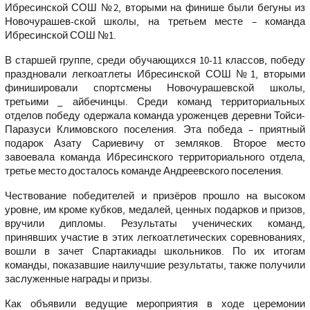
Ибресинской СОШ №2, вторыми на финише были бегуны из
Новочурашев-ской школы, на третьем месте – команда
Ибресинской СОШ №1.
В старшей группе, среди обучающихся 10-11 классов, победу
праздновали легкоатлеты Ибресинской СОШ №1, вторыми
финишировали спортсмены Новочурашевской школы,
третьими _ айбечинцы. Среди команд территориальных
отделов победу одержала команда уроженцев деревни Тойси-
Паразуси Климовского поселения. Эта победа – приятный
подарок Азату Сариевичу от земляков. Второе место
завоевала команда Ибресинского территориального отдела,
третье место досталось команде Андреевского поселения.
Чествование победителей и призёров прошло на высоком
уровне, им кроме кубков, медалей, ценных подарков и призов,
вручили дипломы. Результаты ученических команд,
принявших участие в этих легкоатлетических соревнованиях,
вошли в зачет Спартакиады школьников. По их итогам
команды, показавшие наилучшие результаты, также получили
заслуженные награды и призы.
Как объявили ведущие мероприятия в ходе церемонии