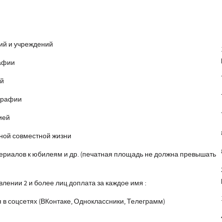
ций и учреждений
рафии
й
графии
ей
иной совместной жизни
териалов к юбилеям и др. (печатная площадь не должна превышать
лении 2 и более лиц доплата за каждое имя :
в соцсетях (ВКонтаке, Одноклассники, Телеграмм)