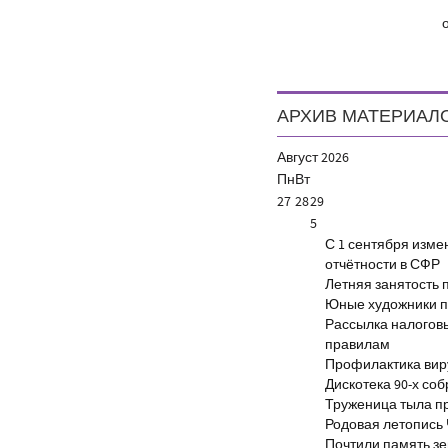
от 200 до 5
АРХИВ МАТЕРИАЛ
Август
2026
Пн
Вт
27
28
29
5
С 1 сентября изм
отчётности в СФР
Летняя занятость 
Юные художники п
Рассылка налогов
правилам
Профилактика виру
Дискотека 90-х со
Труженица тыла п
Родовая летопись
Почтили память з