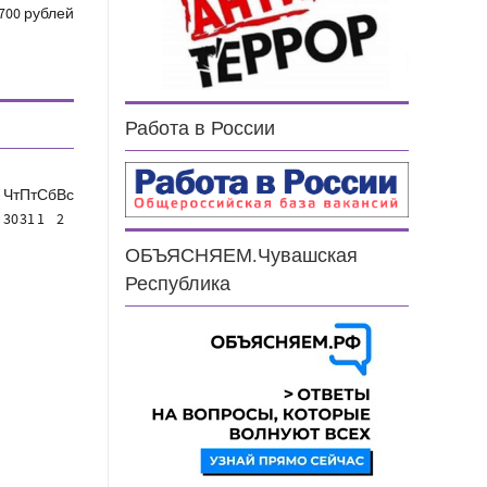
700 рублей
Работа в России
Чт
Пт
Сб
Вс
30
31
1
2
ОБЪЯСНЯЕМ.Чувашская
Республика