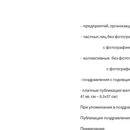
- предприятий, организа
- частных лиц без фотог
с фотографие
- коллективные без фото
с фотографи
- поздравления с годовщ
- платные публикации ма
47 кв. см – 8,3х37 см)
При упоминании в поздрав
Публикация поздравления 
Примечание: