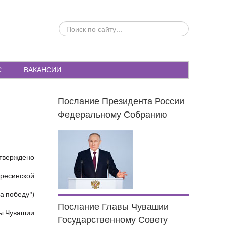
ПОИСК
ПО
САЙТУ...
С
ВАКАНСИИ
Послание Президента России
Федеральному Собранию
тверждено
бресинской
а победу")
Послание Главы Чувашии
ы Чувашии
Государственному Совету