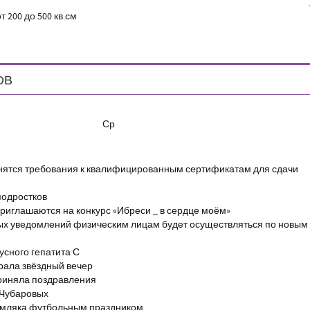
00 кв.см
ОВ
Ср
енятся требования к квалифицированным сертификатам для сдачи
подростков
риглашаются на конкурс «Ибреси _ в сердце моём»
ых уведомлений физическим лицам будет осуществляться по новым
сного гепатита С
брала звёздный вечер
риняла поздравления
 Чубаровых
емляка футбольным праздником