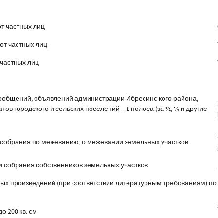
от частных лиц
 от частных лиц
 частных лиц
ообщений, объявлений администрации Ибресинс кого района,
ов городского и сельских поселений – 1 полоса (за ½, ¼ и другие
собрания по межеванию, о межевании земельных участков
 собрания собственников земельных участков
ых произведений (при соответствии литературным требованиям) по
в. см