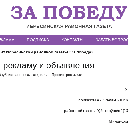
ЕКЛАМА
ПОДПИСКА
КОНТАКТЫ
ЗАДАТЬ ВОПРО
йт Ибресинской районной газеты «За победу»
а рекламу и объявления
публиковано: 13.07.2017, 16:42
Просмотров: 32730
У
приказом АУ "Редакция И
районной газеты "Çĕнтерÿшĕн" ("З
Минцифр