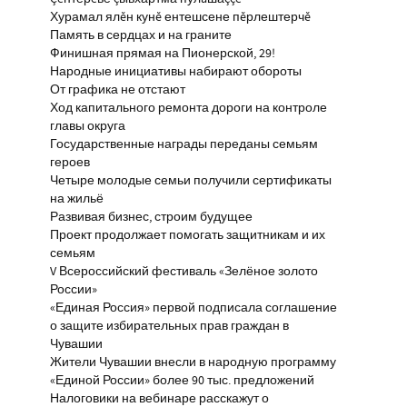
Хурамал ялĕн кунĕ ентешсене пĕрлештерчĕ
Память в сердцах и на граните
Финишная прямая на Пионерской, 29!
Народные инициативы набирают обороты
От графика не отстают
Ход капитального ремонта дороги на контроле
главы округа
Государственные награды переданы семьям
героев
Четыре молодые семьи получили сертификаты
на жильё
Развивая бизнес, строим будущее
Проект продолжает помогать защитникам и их
семьям
V Всероссийский фестиваль «Зелёное золото
России»
«Единая Россия» первой подписала соглашение
о защите избирательных прав граждан в
Чувашии
Жители Чувашии внесли в народную программу
«Единой России» более 90 тыс. предложений
Налоговики на вебинаре расскажут о