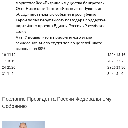
маркетплейсе «Витрина имущества банкротов»
Олег Николаев: Портал «Яркое лето Чувашии»
объединяет главные события в республике
Герои полей берут высоту благодаря поддержке
партийного проекта Единой России «Российское
село»
ЧувГУ подвел итоги приоритетного этапа
зачисления: число студентов по целевой квоте
выросло на 55%
10
11
12
13
14
15
16
17
18
19
20
21
22
23
24
25
26
27
28
29
30
31
1
2
3
4
5
6
Послание Президента России Федеральному
Собранию