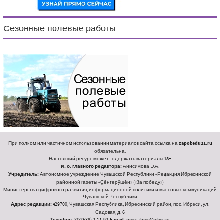
Сезонные полевые работы
При полном или частичном использовании материалов сайта ссылка на
zapobedu21.ru
обязательна.
Настоящий ресурс может содержать материалы
18+
И. о. главного редактора:
Анисимова Э.А.
Учредитель:
Автономное учреждение Чувашской Республики «Редакция Ибресинской
районной газеты «Ҫӗнтерӳшӗн» («За победу»)
Министерства цифрового развития, информационной политики и массовых коммуникаций
Чувашской Республики
Адрес редакции:
429700, Чувашская Республика, Ибресинский район, пос. Ибреси, ул.
Садовая, д. 6
Телефон:
8(83538) 2-11-92,
E-mail:
press_ibres@rchuv.ru