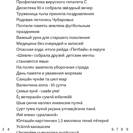
Профилактика вирусного гепатита С
Дискотека 90-х собрала звёздный вечер
Труженица тыла приняла поздравления
Родовая летопись Чубаровых
Почтили память земляка футбольным
праздником
Важный урок для старшего поколения
Медицина без очередей и записей
Опасная езда: итоги рейда «Питбайк» в округе
«Шевле» собрала друзей: детские мечты
становятся явью
На полях закипела уборочная страда
Дань памяти и уважения морякам
Саншăн чунăм та шел мар
Валентина аппа - 85 çулта
Çемье кунĕ - савăк уяв!
Ĕç ветеранĕн сумлă юбилейĕ
Шыв çинче каллех инкексем пулнă
Çурт тума пухнă укçана ултавçăсене панă
Икĕ юман «ураланнă»
Юлташĕн карттинчен 1,5 миллион тенкĕ пĕтернĕ
Усăллă канашсем
3
4
6
7
8
9
Çĕнтерĕве çывхартма пулăшаççĕ