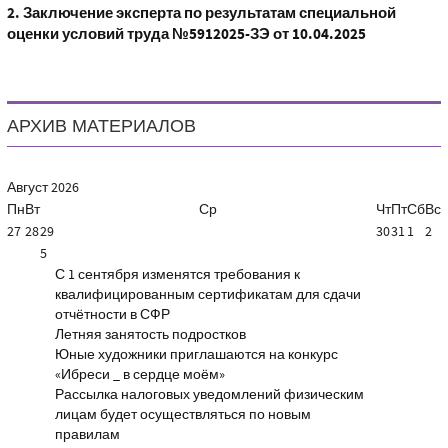
2.
Заключение эксперта по результатам специальной
оценки условий труда №5912025-ЗЭ от 10.04.2025
АРХИВ МАТЕРИАЛОВ
Август
2026
Пн
Вт
Ср
Чт
Пт
Сб
Вс
27
28
29
30
31
1
2
5
С 1 сентября изменятся требования к
квалифицированным сертификатам для сдачи
отчётности в СФР
Летняя занятость подростков
Юные художники приглашаются на конкурс
«Ибреси _ в сердце моём»
Рассылка налоговых уведомлений физическим
лицам будет осуществляться по новым
правилам