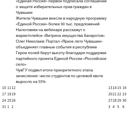
«Единая Россия» первой подписала соглашение
о защите избирательных прав граждан в
Чувашии
Жители Чувашии внесли в народную программу
«Единой России» более 90 тыс. предложений
Налоговики на вебинаре расскажут о
маркетплейсе «Витрина имущества банкротов»
Олег Николаев: Портал «Яркое лето Чувашии»
объединяет главные события в республике
Герои полей берут высоту благодаря поддержке
партийного проекта Единой России «Российское
село»
ЧувГУ подвел итоги приоритетного этапа
зачисления: число студентов по целевой квоте
выросло на 55%
10
11
12
13
14
15
16
17
18
19
20
21
22
23
24
25
26
27
28
29
30
31
1
2
3
4
5
6