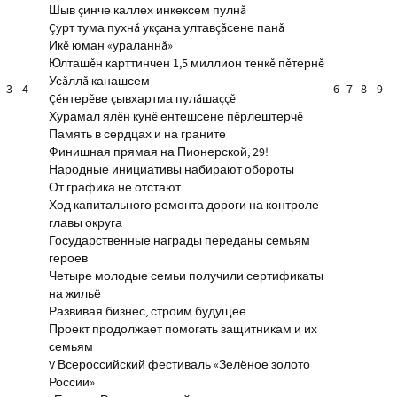
Шыв çинче каллех инкексем пулнă
Çурт тума пухнă укçана ултавçăсене панă
Икĕ юман «ураланнă»
Юлташĕн карттинчен 1,5 миллион тенкĕ пĕтернĕ
Усăллă канашсем
3
4
6
7
8
9
Çĕнтерĕве çывхартма пулăшаççĕ
Хурамал ялĕн кунĕ ентешсене пĕрлештерчĕ
Память в сердцах и на граните
Финишная прямая на Пионерской, 29!
Народные инициативы набирают обороты
От графика не отстают
Ход капитального ремонта дороги на контроле
главы округа
Государственные награды переданы семьям
героев
Четыре молодые семьи получили сертификаты
на жильё
Развивая бизнес, строим будущее
Проект продолжает помогать защитникам и их
семьям
V Всероссийский фестиваль «Зелёное золото
России»