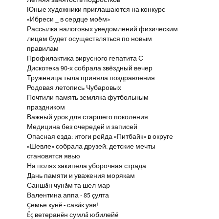
Летняя занятость подростков
Юные художники приглашаются на конкурс
«Ибреси _ в сердце моём»
Рассылка налоговых уведомлений физическим
лицам будет осуществляться по новым
правилам
Профилактика вирусного гепатита С
Дискотека 90-х собрала звёздный вечер
Труженица тыла приняла поздравления
Родовая летопись Чубаровых
Почтили память земляка футбольным
праздником
Важный урок для старшего поколения
Медицина без очередей и записей
Опасная езда: итоги рейда «Питбайк» в округе
«Шевле» собрала друзей: детские мечты
становятся явью
На полях закипела уборочная страда
Дань памяти и уважения морякам
Саншăн чунăм та шел мар
Валентина аппа - 85 çулта
Çемье кунĕ - савăк уяв!
Ĕç ветеранĕн сумлă юбилейĕ