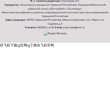
И. о. главного редактора:
Анисимова Э.А.
Учредитель:
Автономное учреждение Чувашской Республики «Редакция Ибресинской
районной газеты «Ҫӗнтерӳшӗн» («За победу»)
Министерства цифрового развития, информационной политики и массовых коммуникаций
Чувашской Республики
Адрес редакции:
429700, Чувашская Республика, Ибресинский район, пос. Ибреси, ул.
Садовая, д. 6
Телефон:
8(83538) 2-11-92,
E-mail:
press_ibres@rchuv.ru
纸飞机下载
tg官网
tg下载
纸飞机官网