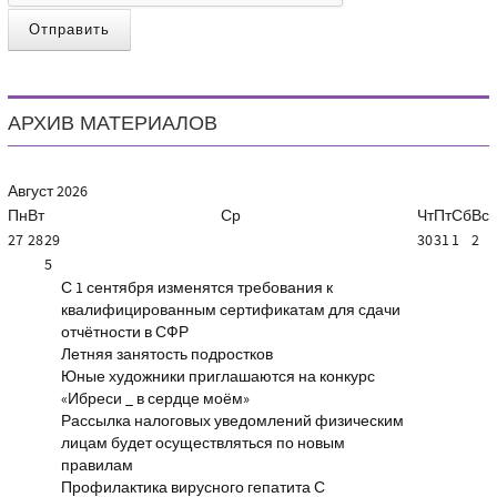
Отправить
АРХИВ МАТЕРИАЛОВ
Август
2026
Пн
Вт
Ср
Чт
Пт
Сб
Вс
27
28
29
30
31
1
2
5
С 1 сентября изменятся требования к
квалифицированным сертификатам для сдачи
отчётности в СФР
Летняя занятость подростков
Юные художники приглашаются на конкурс
«Ибреси _ в сердце моём»
Рассылка налоговых уведомлений физическим
лицам будет осуществляться по новым
правилам
Профилактика вирусного гепатита С