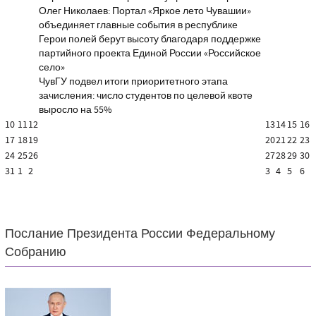
Олег Николаев: Портал «Яркое лето Чувашии»
объединяет главные события в республике
Герои полей берут высоту благодаря поддержке
партийного проекта Единой России «Российское
село»
ЧувГУ подвел итоги приоритетного этапа
зачисления: число студентов по целевой квоте
выросло на 55%
10
11
12
13
14
15
16
17
18
19
20
21
22
23
24
25
26
27
28
29
30
31
1
2
3
4
5
6
Послание Президента России Федеральному
Собранию