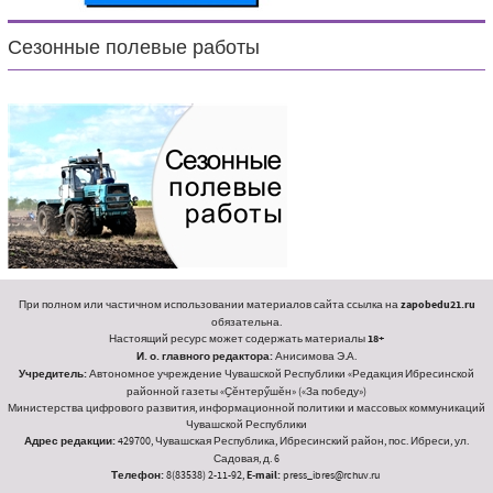
Сезонные полевые работы
При полном или частичном использовании материалов сайта ссылка на
zapobedu21.ru
обязательна.
Настоящий ресурс может содержать материалы
18+
И. о. главного редактора:
Анисимова Э.А.
Учредитель:
Автономное учреждение Чувашской Республики «Редакция Ибресинской
районной газеты «Ҫӗнтерӳшӗн» («За победу»)
Министерства цифрового развития, информационной политики и массовых коммуникаций
Чувашской Республики
Адрес редакции:
429700, Чувашская Республика, Ибресинский район, пос. Ибреси, ул.
Садовая, д. 6
Телефон:
8(83538) 2-11-92,
E-mail:
press_ibres@rchuv.ru