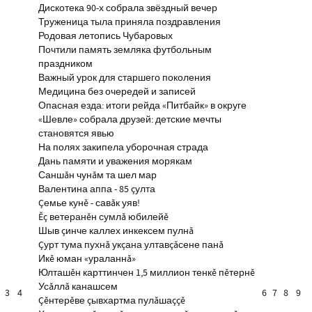
Дискотека 90-х собрала звёздный вечер
Труженица тыла приняла поздравления
Родовая летопись Чубаровых
Почтили память земляка футбольным
праздником
Важный урок для старшего поколения
Медицина без очередей и записей
Опасная езда: итоги рейда «Питбайк» в округе
«Шевле» собрала друзей: детские мечты
становятся явью
На полях закипела уборочная страда
Дань памяти и уважения морякам
Саншăн чунăм та шел мар
Валентина аппа - 85 çулта
Çемье кунĕ - савăк уяв!
Ĕç ветеранĕн сумлă юбилейĕ
Шыв çинче каллех инкексем пулнă
Çурт тума пухнă укçана ултавçăсене панă
Икĕ юман «ураланнă»
Юлташĕн карттинчен 1,5 миллион тенкĕ пĕтернĕ
Усăллă канашсем
3
4
6
7
8
9
Çĕнтерĕве çывхартма пулăшаççĕ