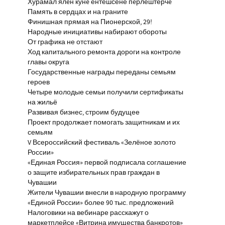
Хурамал ялĕн кунĕ ентешсене пĕрлештерчĕ
Память в сердцах и на граните
Финишная прямая на Пионерской, 29!
Народные инициативы набирают обороты
От графика не отстают
Ход капитального ремонта дороги на контроле
главы округа
Государственные награды переданы семьям
героев
Четыре молодые семьи получили сертификаты
на жильё
Развивая бизнес, строим будущее
Проект продолжает помогать защитникам и их
семьям
V Всероссийский фестиваль «Зелёное золото
России»
«Единая Россия» первой подписала соглашение
о защите избирательных прав граждан в
Чувашии
Жители Чувашии внесли в народную программу
«Единой России» более 90 тыс. предложений
Налоговики на вебинаре расскажут о
маркетплейсе «Витрина имущества банкротов»