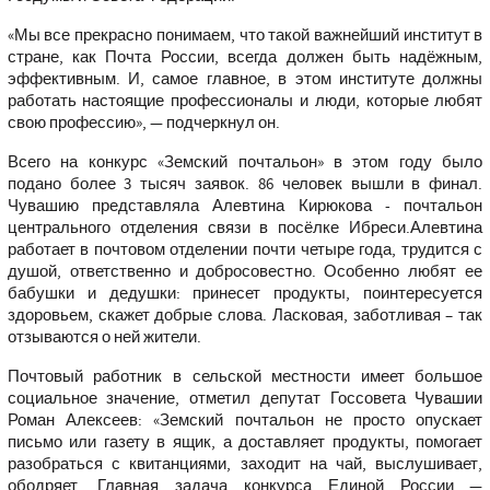
«Мы все прекрасно понимаем, что такой важнейший институт в
стране, как Почта России, всегда должен быть надёжным,
эффективным. И, самое главное, в этом институте должны
работать настоящие профессионалы и люди, которые любят
свою профессию», — подчеркнул он.
Всего на конкурс «Земский почтальон» в этом году было
подано более 3 тысяч заявок. 86 человек вышли в финал.
Чувашию представляла Алевтина Кирюкова - почтальон
центрального отделения связи в посёлке Ибреси.Алевтина
работает в почтовом отделении почти четыре года, трудится с
душой, ответственно и добросовестно. Особенно любят ее
бабушки и дедушки: принесет продукты, поинтересуется
здоровьем, скажет добрые слова. Ласковая, заботливая – так
отзываются о ней жители.
Почтовый работник в сельской местности имеет большое
социальное значение, отметил депутат Госсовета Чувашии
Роман Алексеев: «Земский почтальон не просто опускает
письмо или газету в ящик, а доставляет продукты, помогает
разобраться с квитанциями, заходит на чай, выслушивает,
ободряет. Главная задача конкурса Единой России —