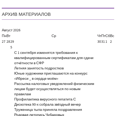
АРХИВ МАТЕРИАЛОВ
Август
2026
Пн
Вт
Ср
Чт
Пт
Сб
Вс
27
28
29
30
31
1
2
5
С 1 сентября изменятся требования к
квалифицированным сертификатам для сдачи
отчётности в СФР
Летняя занятость подростков
Юные художники приглашаются на конкурс
«Ибреси _ в сердце моём»
Рассылка налоговых уведомлений физическим
лицам будет осуществляться по новым
правилам
Профилактика вирусного гепатита С
Дискотека 90-х собрала звёздный вечер
Труженица тыла приняла поздравления
Родовая летопись Чубаровых