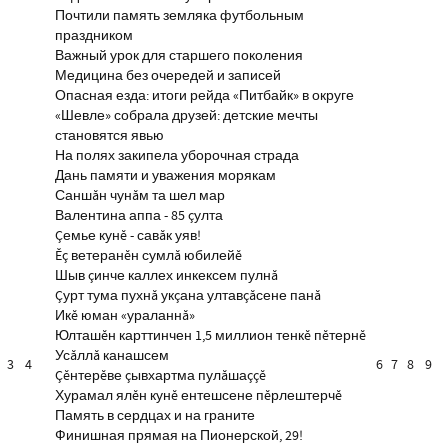
Почтили память земляка футбольным
праздником
Важный урок для старшего поколения
Медицина без очередей и записей
Опасная езда: итоги рейда «Питбайк» в округе
«Шевле» собрала друзей: детские мечты
становятся явью
На полях закипела уборочная страда
Дань памяти и уважения морякам
Саншăн чунăм та шел мар
Валентина аппа - 85 çулта
Çемье кунĕ - савăк уяв!
Ĕç ветеранĕн сумлă юбилейĕ
Шыв çинче каллех инкексем пулнă
Çурт тума пухнă укçана ултавçăсене панă
Икĕ юман «ураланнă»
Юлташĕн карттинчен 1,5 миллион тенкĕ пĕтернĕ
Усăллă канашсем
3
4
6
7
8
9
Çĕнтерĕве çывхартма пулăшаççĕ
Хурамал ялĕн кунĕ ентешсене пĕрлештерчĕ
Память в сердцах и на граните
Финишная прямая на Пионерской, 29!