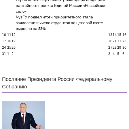
Герои полей берут высоту благодаря поддержке
партийного проекта Единой России «Российское
село»
ЧувГУ подвел итоги приоритетного этапа
зачисления: число студентов по целевой квоте
выросло на 55%
10
11
12
13
14
15
16
17
18
19
20
21
22
23
24
25
26
27
28
29
30
31
1
2
3
4
5
6
Послание Президента России Федеральному
Собранию