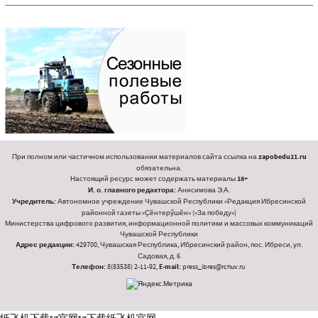
При полном или частичном использовании материалов сайта ссылка на
zapobedu21.ru
обязательна.
Настоящий ресурс может содержать материалы
18+
И. о. главного редактора:
Анисимова Э.А.
Учредитель:
Автономное учреждение Чувашской Республики «Редакция Ибресинской
районной газеты «Ҫӗнтерӳшӗн» («За победу»)
Министерства цифрового развития, информационной политики и массовых коммуникаций
Чувашской Республики
Адрес редакции:
429700, Чувашская Республика, Ибресинский район, пос. Ибреси, ул.
Садовая, д. 6
Телефон:
8(83538) 2-11-92,
E-mail:
press_ibres@rchuv.ru