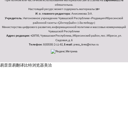
При полном или частичном использовании материалов сайта ссылка на
zapobedu21.ru
обязательна.
Настоящий ресурс может содержать материалы
18+
И. о. главного редактора:
Анисимова Э.А.
Учредитель:
Автономное учреждение Чувашской Республики «Редакция Ибресинской
районной газеты «Ҫӗнтерӳшӗн» («За победу»)
Министерства цифрового развития, информационной политики и массовых коммуникаций
Чувашской Республики
Адрес редакции:
429700, Чувашская Республика, Ибресинский район, пос. Ибреси, ул.
Садовая, д. 6
Телефон:
8(83538) 2-11-92,
E-mail:
press_ibres@rchuv.ru
易歪歪
易翻译
比特浏览器
美洽