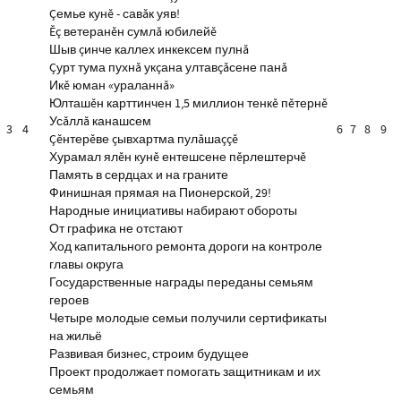
Çемье кунĕ - савăк уяв!
Ĕç ветеранĕн сумлă юбилейĕ
Шыв çинче каллех инкексем пулнă
Çурт тума пухнă укçана ултавçăсене панă
Икĕ юман «ураланнă»
Юлташĕн карттинчен 1,5 миллион тенкĕ пĕтернĕ
Усăллă канашсем
3
4
6
7
8
9
Çĕнтерĕве çывхартма пулăшаççĕ
Хурамал ялĕн кунĕ ентешсене пĕрлештерчĕ
Память в сердцах и на граните
Финишная прямая на Пионерской, 29!
Народные инициативы набирают обороты
От графика не отстают
Ход капитального ремонта дороги на контроле
главы округа
Государственные награды переданы семьям
героев
Четыре молодые семьи получили сертификаты
на жильё
Развивая бизнес, строим будущее
Проект продолжает помогать защитникам и их
семьям