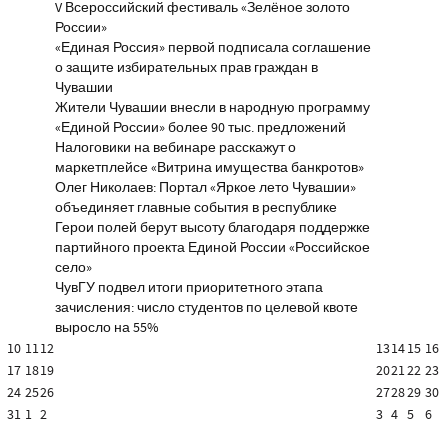
V Всероссийский фестиваль «Зелёное золото
России»
«Единая Россия» первой подписала соглашение
о защите избирательных прав граждан в
Чувашии
Жители Чувашии внесли в народную программу
«Единой России» более 90 тыс. предложений
Налоговики на вебинаре расскажут о
маркетплейсе «Витрина имущества банкротов»
Олег Николаев: Портал «Яркое лето Чувашии»
объединяет главные события в республике
Герои полей берут высоту благодаря поддержке
партийного проекта Единой России «Российское
село»
ЧувГУ подвел итоги приоритетного этапа
зачисления: число студентов по целевой квоте
выросло на 55%
10
11
12
13
14
15
16
17
18
19
20
21
22
23
24
25
26
27
28
29
30
31
1
2
3
4
5
6