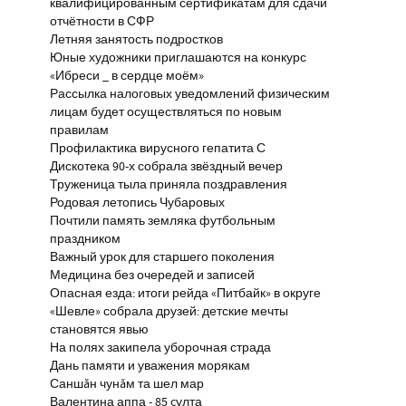
квалифицированным сертификатам для сдачи
отчётности в СФР
Летняя занятость подростков
Юные художники приглашаются на конкурс
«Ибреси _ в сердце моём»
Рассылка налоговых уведомлений физическим
лицам будет осуществляться по новым
правилам
Профилактика вирусного гепатита С
Дискотека 90-х собрала звёздный вечер
Труженица тыла приняла поздравления
Родовая летопись Чубаровых
Почтили память земляка футбольным
праздником
Важный урок для старшего поколения
Медицина без очередей и записей
Опасная езда: итоги рейда «Питбайк» в округе
«Шевле» собрала друзей: детские мечты
становятся явью
На полях закипела уборочная страда
Дань памяти и уважения морякам
Саншăн чунăм та шел мар
Валентина аппа - 85 çулта