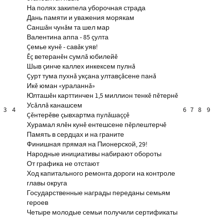
На полях закипела уборочная страда
Дань памяти и уважения морякам
Саншăн чунăм та шел мар
Валентина аппа - 85 çулта
Çемье кунĕ - савăк уяв!
Ĕç ветеранĕн сумлă юбилейĕ
Шыв çинче каллех инкексем пулнă
Çурт тума пухнă укçана ултавçăсене панă
Икĕ юман «ураланнă»
Юлташĕн карттинчен 1,5 миллион тенкĕ пĕтернĕ
Усăллă канашсем
3
4
6
7
8
9
Çĕнтерĕве çывхартма пулăшаççĕ
Хурамал ялĕн кунĕ ентешсене пĕрлештерчĕ
Память в сердцах и на граните
Финишная прямая на Пионерской, 29!
Народные инициативы набирают обороты
От графика не отстают
Ход капитального ремонта дороги на контроле
главы округа
Государственные награды переданы семьям
героев
Четыре молодые семьи получили сертификаты