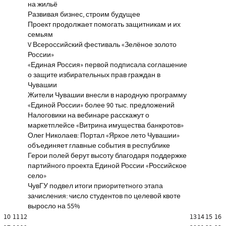
на жильё
Развивая бизнес, строим будущее
Проект продолжает помогать защитникам и их
семьям
V Всероссийский фестиваль «Зелёное золото
России»
«Единая Россия» первой подписала соглашение
о защите избирательных прав граждан в
Чувашии
Жители Чувашии внесли в народную программу
«Единой России» более 90 тыс. предложений
Налоговики на вебинаре расскажут о
маркетплейсе «Витрина имущества банкротов»
Олег Николаев: Портал «Яркое лето Чувашии»
объединяет главные события в республике
Герои полей берут высоту благодаря поддержке
партийного проекта Единой России «Российское
село»
ЧувГУ подвел итоги приоритетного этапа
зачисления: число студентов по целевой квоте
выросло на 55%
10
11
12
13
14
15
16