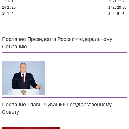
17
18
19
20
21
22
23
24
25
26
27
28
29
30
31
1
2
3
4
5
6
Послание Президента России Федеральному
Собранию
Послание Главы Чувашии Государственному
Совету