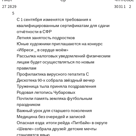
Пн
Вт
Ср
Чт
Пт
Сб
Вс
27
28
29
30
31
1
2
5
С 1 сентября изменятся требования к
квалифицированным сертификатам для сдачи
отчётности в СФР
Летняя занятость подростков
Юные художники приглашаются на конкурс
«Ибреси _ в сердце моём»
Рассылка налоговых уведомлений физическим
лицам будет осуществляться по новым
правилам
Профилактика вирусного гепатита С
Дискотека 90-х собрала звёздный вечер
Труженица тыла приняла поздравления
Родовая летопись Чубаровых
Почтили память земляка футбольным
праздником
Важный урок для старшего поколения
Медицина без очередей и записей
Опасная езда: итоги рейда «Питбайк» в округе
«Шевле» собрала друзей: детские мечты
становятся явью