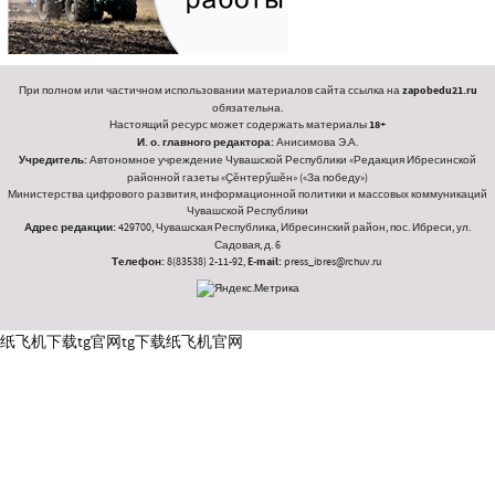
При полном или частичном использовании материалов сайта ссылка на
zapobedu21.ru
обязательна.
Настоящий ресурс может содержать материалы
18+
И. о. главного редактора:
Анисимова Э.А.
Учредитель:
Автономное учреждение Чувашской Республики «Редакция Ибресинской
районной газеты «Ҫӗнтерӳшӗн» («За победу»)
Министерства цифрового развития, информационной политики и массовых коммуникаций
Чувашской Республики
Адрес редакции:
429700, Чувашская Республика, Ибресинский район, пос. Ибреси, ул.
Садовая, д. 6
Телефон:
8(83538) 2-11-92,
E-mail:
press_ibres@rchuv.ru
纸飞机下载
tg官网
tg下载
纸飞机官网