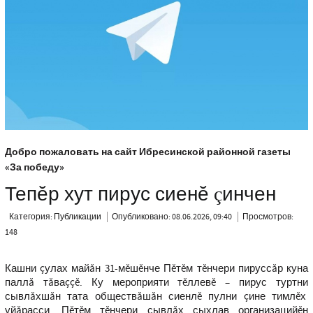
Добро пожаловать на сайт Ибресинской районной газеты
«За победу»
Тепĕр хут пирус сиенĕ çинчен
Категория:
Публикации
Опубликовано: 08.06.2026, 09:40
Просмотров:
148
Кашни çулах майăн 31-мĕшĕнче Пĕтĕм тĕнчери пируссăр куна
паллă тăваççĕ. Ку мероприяти тĕллевĕ – пирус туртни
сывлăхшăн тата обществăшăн сиенлĕ пулни çине тимлĕх
уйăрасси. Пĕтĕм тĕнчери сывлăх сыхлав организацийĕн