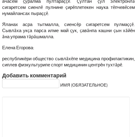
ачасем çуралма пултараççĕ. Çултан çул электронлă
сигаретсем сиенлĕ пулнине çирĕплетекен наука тĕпчевĕсем
нумайлансах пыраççĕ.
Яланах асра тытмалла, сиенсĕр сигаретсем пулмаççĕ.
Сывлăха укçа парса илме май çук, çавăнпа кашни çын хăйĕн
ăна упрама тăрăшмалла.
Елена Егорова:
республикёри общество сывлăхĕпе медицина профилактикин,
сиплев физкультурипе спорт медицинин центрĕн тухтăрĕ.
Добавить комментарий
ИМЯ (ОБЯЗАТЕЛЬНОЕ)