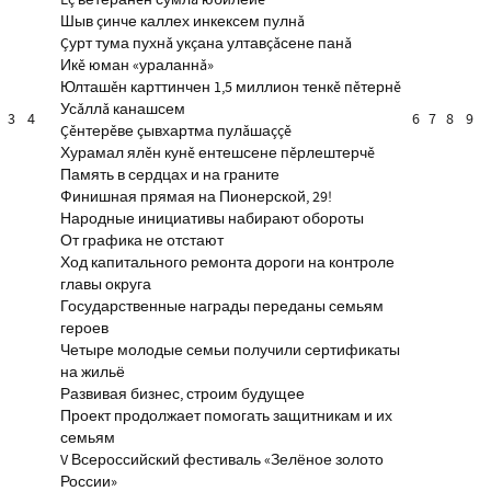
Ĕç ветеранĕн сумлă юбилейĕ
Шыв çинче каллех инкексем пулнă
Çурт тума пухнă укçана ултавçăсене панă
Икĕ юман «ураланнă»
Юлташĕн карттинчен 1,5 миллион тенкĕ пĕтернĕ
Усăллă канашсем
3
4
6
7
8
9
Çĕнтерĕве çывхартма пулăшаççĕ
Хурамал ялĕн кунĕ ентешсене пĕрлештерчĕ
Память в сердцах и на граните
Финишная прямая на Пионерской, 29!
Народные инициативы набирают обороты
От графика не отстают
Ход капитального ремонта дороги на контроле
главы округа
Государственные награды переданы семьям
героев
Четыре молодые семьи получили сертификаты
на жильё
Развивая бизнес, строим будущее
Проект продолжает помогать защитникам и их
семьям
V Всероссийский фестиваль «Зелёное золото
России»