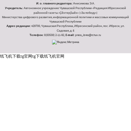
И. о. главного редактора:
Анисимова Э.А.
Учредитель:
Автономное учреждение Чувашской Республики «Редакция Ибресинской
районной газеты «Ҫӗнтерӳшӗн» («За победу»)
Министерства цифрового развития, информационной политики и массовых коммуникаций
Чувашской Республики
Адрес редакции:
429700, Чувашская Республика, Ибресинский район, пос. Ибреси, ул.
Садовая, д. 6
Телефон:
8(83538) 2-11-92,
E-mail:
press_ibres@rchuv.ru
纸飞机下载
tg官网
tg下载
纸飞机官网