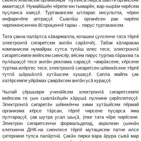
сиенлĕ япаласем организмра пухăнса пырса шалти органсене
амантаççĕ. Нумайăшĕн чĕрепе юн тымарĕн, вар-хырăм чирĕсем
пуçланса каяççĕ. Туртакансем ытларах инсультпа, чĕрен
инфаркчĕпе аптраççĕ. Сывлăш органĕсен рак чирĕпе
чирлекенсенчен 80 проценчĕ таран - пирус туртакансем.
Тата çакна палăртса хăвармалла, юлашки çулсенче тата тĕрлĕ
электронлă сигаретсем анлăн сарăлчĕç. Табак кăларакан
компанисем нумайрах сутса тупăш илес тесе, электронлă
сигаретсемпе вейпсем сиенсĕр, вĕсем пирус туртма пăрахма та
пулăшаççĕ тесе анлăн реклама сараççĕ. +амрăксене, хĕрсене
туртма илĕртес тесе, электронлă сигаретсен шĕвекĕсене тĕрлĕ
тутлă шăршăллă хутăшсем хушаççĕ. Çапла майпа çак
хатĕрсемпе уйрăмах çамрăксем анлăн усă кураççĕ.
Чылай çĕршыври ученăйсем электронлă сигаретсемпе
вейпсем те çын сывлăхĕшĕн хăрушă пулнине çирĕплетеççĕ.
Электронлă сигаретăн шĕвекĕнчи хими хутăшĕсем пĕрмай
организма кĕрсе тăрсан, тĕрлĕ чирсене пуçарса яма
пултараççĕ, çав шутра усал шыçă, ÿпке тата чĕре чирĕсене.
Электрон сигаретсенчи формальдегид, акролеин çыннăн
клеткинчи ДНК-на сиенлесе тĕрлĕ мутацисем патне илсе
çитернине тупса палăртнă. Çакăн пирки вара ăрура сывă мар