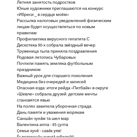
Летняя занятость подростков
Юные художники приглашаются на конкурс
«Ибреси _ в сердце моём»
Рассылка налоговых уведомлений физическим
лицам будет осуществляться по новым
правилам
Профилактика вирусного гепатита С
Дискотека 90-х собрала звёздный вечер
Труженица тыла приняла поздравления
Родовая летопись Чубаровых
Почтили память земляка футбольным
праздником
Важный урок для старшего поколения
Медицина без очередей и записей
Опасная езда: итоги рейда «Питбайк» в округе
«Шевле» собрала друзей: детские мечты
становятся явью
На полях закипела уборочная страда
Дань памяти и уважения морякам
Саншăн чунăм та шел мар
Валентина аппа - 85 çулта
Çемье кунĕ - савăк уяв!