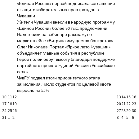
«Единая Россия» первой подписала соглашение
о защите избирательных прав граждан в
Чувашии
Жители Чувашии внесли в народную программу
«Единой России» более 90 тыс. предложений
Налоговики на вебинаре расскажут о
маркетплейсе «Витрина имущества банкротов»
Олег Николаев: Портал «Яркое лето Чувашии»
объединяет главные события в республике
Герои полей берут высоту благодаря поддержке
партийного проекта Единой России «Российское
село»
ЧувГУ подвел итоги приоритетного этапа
зачисления: число студентов по целевой квоте
выросло на 55%
10
11
12
13
14
15
16
17
18
19
20
21
22
23
24
25
26
27
28
29
30
31
1
2
3
4
5
6