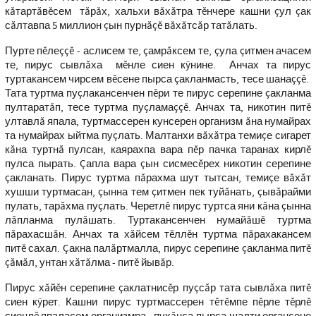
кăтартăвĕсем тăрăх, хальхи вăхăтра тĕнчере кашни çул çак
сăлтавпа 5 миллион çын пурнăçĕ вăхăтсăр татăлать.
Пурте пĕлеççĕ - аслисем те, çамрăксем те, çула çитмен ачасем
те, пирус сывлăха мĕнле сиен кÿнине. Анчах та пирус
туртакансем чирсем вĕсене пырса çакланмасть, тесе шанаççĕ.
Тата туртма пуçлакансенчен пĕри те пирус серепине çакланма
пултаратăп, тесе туртма пуçламаççĕ. Анчах та, никотин питĕ
ултавлă япала, туртмассерен кунсерен организм ăна нумайрах
та нумайрах ыйтма пуçлать. Малтанхи вăхăтра темиçе сигарет
кăна туртнă пулсан, каярахпа вара пĕр пачка таранах кирлĕ
пулса пырать. Çапла вара çын сисмесĕрех никотин серепине
çакланать. Пирус туртма пăрахма шут тытсан, темиçе вăхăт
хушши туртмасан, çынна тем çитмен пек туйăнать, çывăрайми
пулать, тарăхма пуçлать. Черетлĕ пирус туртса яни кăна çынна
лăпланма пулăшать. Туртакансенчен нумайăшĕ туртма
пăрахасшăн. Анчах та хăйсем тĕллĕн туртма пăрахакансем
питĕ сахал. Çакна палăртмалла, пирус серепине çакланма питĕ
çăмăл, унтан хăтăлма - питĕ йывăр.
Пирус хăйĕн серепине çаклатнисĕр пуçсăр тата сывлăха питĕ
сиен кÿрет. Кашни пирус туртмассерен тĕтĕмпе пĕрле тĕрлĕ