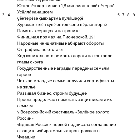
Юлташĕн карттинчен 1,5 миллион тенкĕ пĕтернĕ
Усăллă канашсем
3
4
6
7
8
9
Çĕнтерĕве çывхартма пулăшаççĕ
Хурамал ялĕн кунĕ ентешсене пĕрлештерчĕ
Память в сердцах и на граните
Финишная прямая на Пионерской, 29!
Народные инициативы набирают обороты
От графика не отстают
Ход капитального ремонта дороги на контроле
главы округа
Государственные награды переданы семьям
героев
Четыре молодые семьи получили сертификаты
на жильё
Развивая бизнес, строим будущее
Проект продолжает помогать защитникам и их
семьям
V Всероссийский фестиваль «Зелёное золото
России»
«Единая Россия» первой подписала соглашение
о защите избирательных прав граждан в
Чувашии