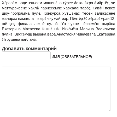
Хĕрарăм водительсем машинăпа çÿрес ăсталăхра ăмăртĕç, чи
маттуррисене хаклă парнесемпе хавхалантарĕç. Çавăн пекех
шоу-программа пулĕ. Конкурса хутшăнас тесен заявкăсене
маларах памалла – вырăн нумай мар. Пĕлтĕр 30 хĕрарăмран 12-
шĕ çеç финала лекнĕ пулнă. Ун чухне пĕрремĕш вырăна
Екатерина Матвеева йышăннă. Иккĕмĕш Марина Васильева
пулнă. Виççĕмĕш вырăна вара Анастасия Чинаевăпа Екатерина
Ятрушева пайланă.
Добавить комментарий
ИМЯ (ОБЯЗАТЕЛЬНОЕ)