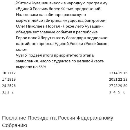
Жители Чувашии внесли в народную программу
«Единой России» более 90 тыс. предложений
Налоговики на вебинаре расскажут о
маркетплейсе «Витрина имущества банкротов»
Олег Николаев: Портал «Яркое лето Чувашии»
объединяет главные события в республике
Герои полей берут высоту благодаря поддержке
партийного проекта Единой России «Российское
село»
ЧувГУ подвел итоги приоритетного этапа
зачисления: число студентов по целевой квоте
выросло на 55%
10
11
12
13
14
15
16
17
18
19
20
21
22
23
24
25
26
27
28
29
30
31
1
2
3
4
5
6
Послание Президента России Федеральному
Собранию