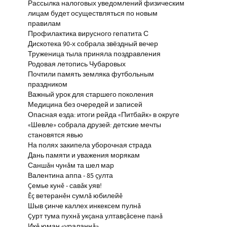
Рассылка налоговых уведомлений физическим
лицам будет осуществляться по новым
правилам
Профилактика вирусного гепатита С
Дискотека 90-х собрала звёздный вечер
Труженица тыла приняла поздравления
Родовая летопись Чубаровых
Почтили память земляка футбольным
праздником
Важный урок для старшего поколения
Медицина без очередей и записей
Опасная езда: итоги рейда «Питбайк» в округе
«Шевле» собрала друзей: детские мечты
становятся явью
На полях закипела уборочная страда
Дань памяти и уважения морякам
Саншăн чунăм та шел мар
Валентина аппа - 85 çулта
Çемье кунĕ - савăк уяв!
Ĕç ветеранĕн сумлă юбилейĕ
Шыв çинче каллех инкексем пулнă
Çурт тума пухнă укçана ултавçăсене панă
Икĕ юман «ураланнă»