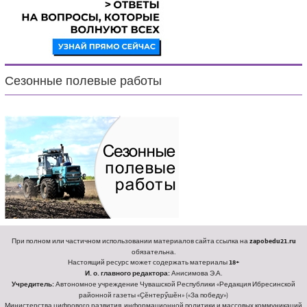
Сезонные полевые работы
При полном или частичном использовании материалов сайта ссылка на
zapobedu21.ru
обязательна.
Настоящий ресурс может содержать материалы
18+
И. о. главного редактора:
Анисимова Э.А.
Учредитель:
Автономное учреждение Чувашской Республики «Редакция Ибресинской
районной газеты «Ҫӗнтерӳшӗн» («За победу»)
Министерства цифрового развития, информационной политики и массовых коммуникаций