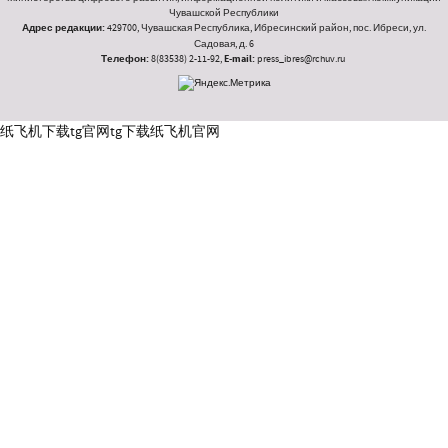
Чувашской Республики
Адрес редакции:
429700, Чувашская Республика, Ибресинский район, пос. Ибреси, ул.
Садовая, д. 6
Телефон:
8(83538) 2-11-92,
E-mail:
press_ibres@rchuv.ru
纸飞机下载
tg官网
tg下载
纸飞机官网