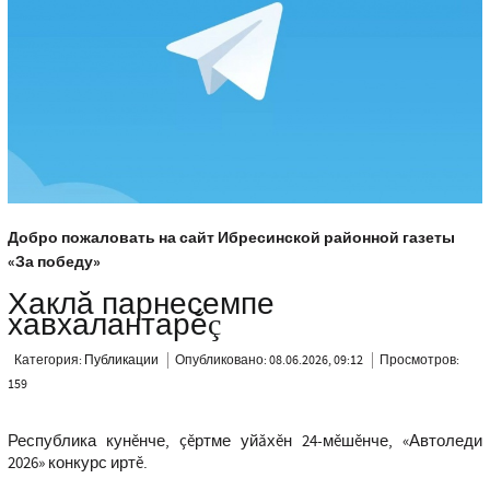
Добро пожаловать на сайт Ибресинской районной газеты
«За победу»
Хаклă парнесемпе
хавхалантарĕç
Категория:
Публикации
Опубликовано: 08.06.2026, 09:12
Просмотров:
159
Республика кунĕнче, çĕртме уйăхĕн 24-мĕшĕнче, «Автоледи
2026» конкурс иртĕ.