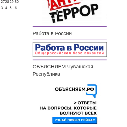
27
28
29
30
3
4
5
6
Работа в России
ОБЪЯСНЯЕМ.Чувашская
Республика