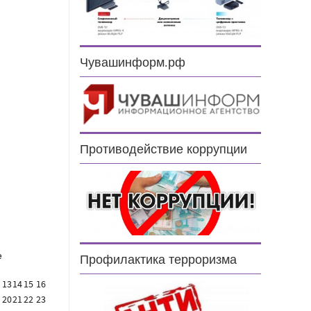
Чувашинформ.рф
н
Противодействие коррупции
е
Профилактика терроризма
13
14
15
16
20
21
22
23