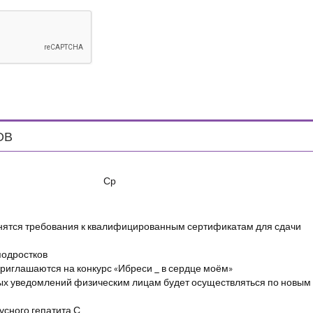
ОВ
Ср
енятся требования к квалифицированным сертификатам для сдачи
подростков
риглашаются на конкурс «Ибреси _ в сердце моём»
ых уведомлений физическим лицам будет осуществляться по новым
сного гепатита С