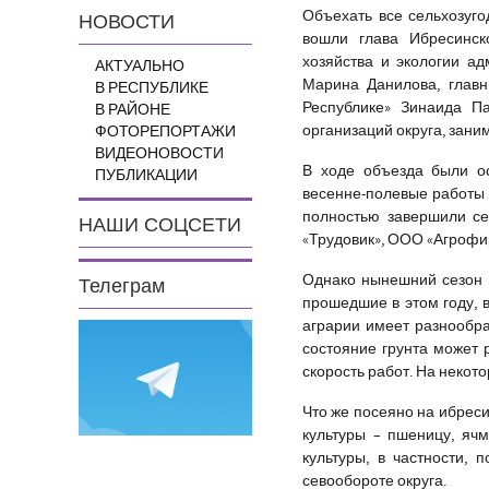
Объехать все сельхозуго
НОВОСТИ
вошли глава Ибресинск
хозяйства и экологии а
АКТУАЛЬНО
Марина Данилова, глав
В РЕСПУБЛИКЕ
Республике» Зинаида П
В РАЙОНЕ
организаций округа, зан
ФОТОРЕПОРТАЖИ
ВИДЕОНОВОСТИ
В ходе объезда были ос
ПУБЛИКАЦИИ
весенне-полевые работы
полностью завершили се
НАШИ СОЦСЕТИ
«Трудовик», ООО «Агрофи
Однако нынешний сезон 
Телеграм
прошедшие в этом году, 
аграрии имеет разнообра
состояние грунта может 
скорость работ. На некот
Что же посеяно на ибрес
культуры – пшеницу, яч
культуры, в частности,
севообороте округа.