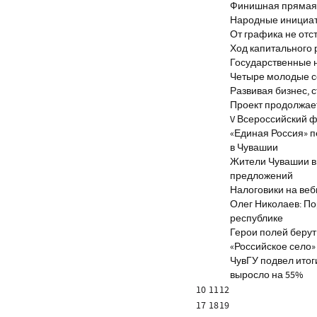
Финишная прямая 
Народные инициа
От графика не отс
Ход капитального 
Государственные 
Четыре молодые с
Развивая бизнес, 
Проект продолжае
V Всероссийский ф
«Единая Россия» 
в Чувашии
Жители Чувашии вн
предложений
Налоговики на веб
Олег Николаев: По
республике
Герои полей берут
«Российское село»
ЧувГУ подвел итог
выросло на 55%
10
11
12
17
18
19