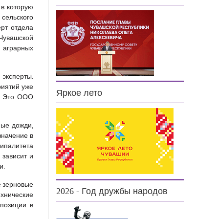
 в которую
сельского
ерт отдела
Чувашской
 аграрных
эксперты:
риятий уже
Яркое лето
ю. Это ООО
ные дожди,
значение в
ципалитета
 зависит и
и.
е зерновые
2026 - Год дружбы народов
ехнические
 позиции в