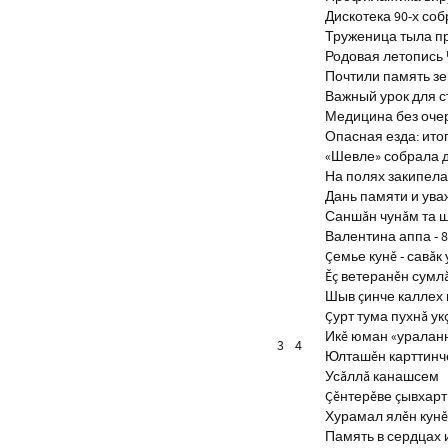
Дискотека 90-х со
Труженица тыла п
Родовая летопись
Почтили память з
Важный урок для 
Медицина без оче
Опасная езда: итог
«Шевле» собрала д
На полях закипела
Дань памяти и ув
Саншăн чунăм та 
Валентина аппа - 8
Çемье кунĕ - савăк 
Ĕç ветеранĕн сумл
Шыв çинче каллех 
Çурт тума пухнă ук
Икĕ юман «уралан
3
4
Юлташĕн карттинче
Усăллă канашсем
Çĕнтерĕве çывхар
Хурамал ялĕн кун
Память в сердцах 