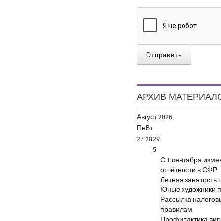
Отправить
АРХИВ МАТЕРИАЛ
Август
2026
Пн
Вт
27
28
29
5
С 1 сентября изм
отчётности в СФР
Летняя занятость 
Юные художники п
Рассылка налогов
правилам
Профилактика виру