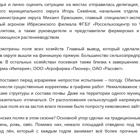
дья и лично оценить ситуацию на местах отправилась делегация,
ого муниципального округа Игорь Семёнов, начальник отдела 
дминистрации округа Михаил Ермошкин, главный специалист-эксп
ный агроном Ибресинского филиала ФГБУ «Россельхозцентр по 
алитова, а также руководители и представители фермерских и
имающихся растениеводством.
мотрены поля всех хозяйств. Главный вывод, который сделали 
 в округе вышли на финишную прямую. Большинство сельхозпредп
в. В остальных хозяйствах посевная также близка к завершени
рма «Империя», ООО «Агрофирма «Пионер», ОАО «Рассвет».
поставил перед аграриями непростое испытание – погоду. Обиль
внесли существенные коррективы в графики работ. Немаловажное 
зие структуры и состава почвы. Даже на территории одного муни
разительно отличаться. От расположения сельхозугодий напрямую
орые поля из-за застоя влаги технике было попросту невозможно зайт
инских полях в этом сезоне? Основной упор сделан на традиционны
мень, рожь, овёс. Помимо них, немало площадей отведено под т
 под лён, который с каждым годом занимает всё более прочные