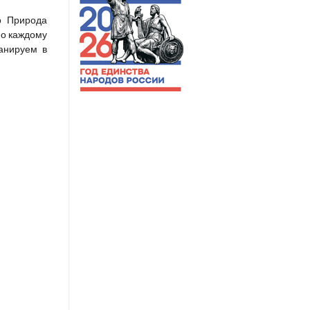
о Природа
по каждому
ланируем в