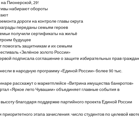
на Пионерской, 29!
тивы набирают обороты
тают
ремонта дороги на контроле главы округа
награды переданы семьям героев
емьи получили сертификаты на жильё
строим будущее
т помогать защитникам и их семьям
естиваль «Зелёное золото России»
первой подписала соглашение о защите избирательных прав гражда
если в народную программу «Единой России» более 90 тыс.
инаре расскажут о маркетплейсе «Витрина имущества банкротов»
ртал «Яркое лето Чувашии» объединяет главные события в
 высоту благодаря поддержке партийного проекта Единой России
и приоритетного этапа зачисления: число студентов по целевой квот