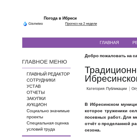
Погода в Ибреси
Gismeteo
Прогноз на 2 недели
ГЛАВНАЯ
Р
Добро пожаловать на са
ГЛАВНОЕ МЕНЮ
Традиционн
ГЛАВНЫЙ РЕДАКТОР
Ибресинско
СОТРУДНИКИ
УСТАВ
Категория:
Публикации
Опу
ОТЧЕТЫ
ЗАКУПКИ
В Ибресинском муници
АУКЦИОН
которое труженики сел
Социально значимые
проекты
посевных работ. Для м
Специальная оценка
отчёт о проделанной ра
условий труда
сезона.