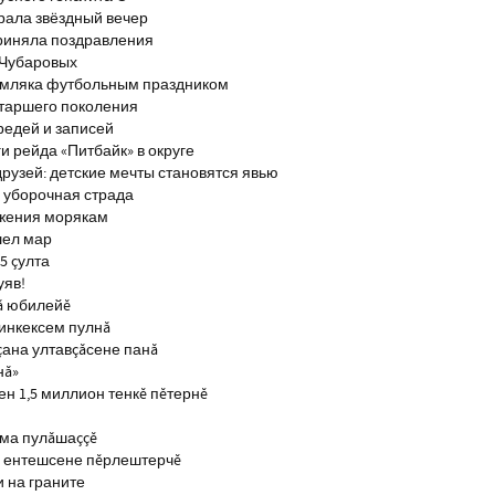
брала звёздный вечер
риняла поздравления
 Чубаровых
емляка футбольным праздником
старшего поколения
редей и записей
и рейда «Питбайк» в округе
рузей: детские мечты становятся явью
 уборочная страда
ажения морякам
шел мар
5 çулта
уяв!
ă юбилейĕ
инкексем пулнă
çана ултавçăсене панă
нă»
н 1,5 миллион тенкĕ пĕтернĕ
тма пулăшаççĕ
ĕ ентешсене пĕрлештерчĕ
и на граните