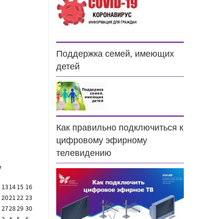
Поддержка семей, имеющих
детей
н
Как правильно подключиться к
цифровому эфирному
телевидению
е
13
14
15
16
20
21
22
23
27
28
29
30