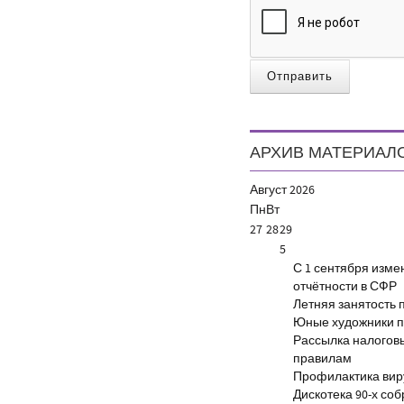
Отправить
АРХИВ МАТЕРИАЛ
Август
2026
Пн
Вт
27
28
29
5
С 1 сентября изм
отчётности в СФР
Летняя занятость 
Юные художники п
Рассылка налогов
правилам
Профилактика виру
Дискотека 90-х со