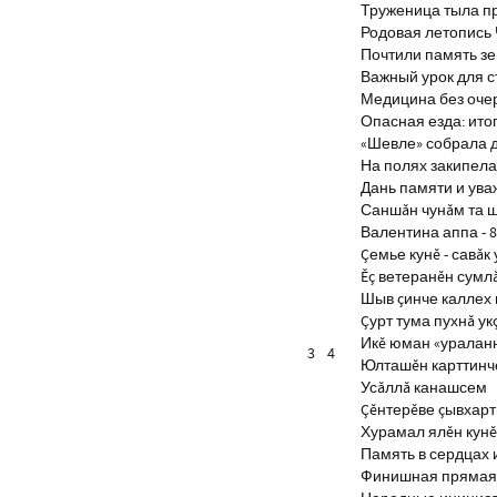
Труженица тыла п
Родовая летопись
Почтили память з
Важный урок для 
Медицина без оче
Опасная езда: итог
«Шевле» собрала д
На полях закипела
Дань памяти и ув
Саншăн чунăм та 
Валентина аппа - 8
Çемье кунĕ - савăк 
Ĕç ветеранĕн сумл
Шыв çинче каллех 
Çурт тума пухнă ук
Икĕ юман «уралан
3
4
Юлташĕн карттинче
Усăллă канашсем
Çĕнтерĕве çывхар
Хурамал ялĕн кун
Память в сердцах 
Финишная прямая 