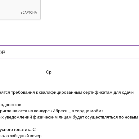
ОВ
Ср
енятся требования к квалифицированным сертификатам для сдачи
подростков
риглашаются на конкурс «Ибреси _ в сердце моём»
ых уведомлений физическим лицам будет осуществляться по новым
сного гепатита С
брала звёздный вечер