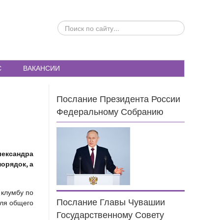
ПОИСК
ПО
САЙТУ...
С
ВАКАНСИИ
Послание Президента России
Федеральному Собранию
лександра
орядок, а
 клумбу по
Послание Главы Чувашии
для общего
Государственному Совету