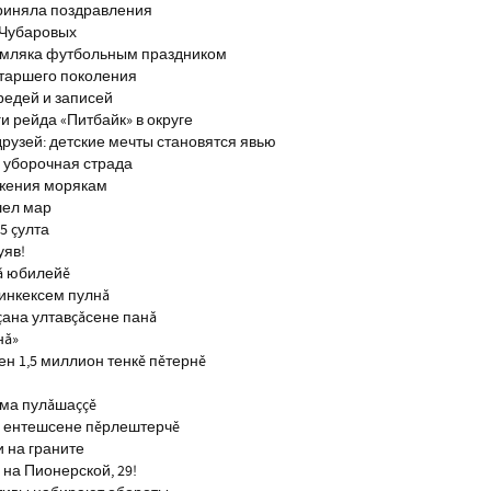
риняла поздравления
 Чубаровых
емляка футбольным праздником
старшего поколения
редей и записей
и рейда «Питбайк» в округе
рузей: детские мечты становятся явью
 уборочная страда
ажения морякам
шел мар
5 çулта
уяв!
ă юбилейĕ
инкексем пулнă
çана ултавçăсене панă
нă»
н 1,5 миллион тенкĕ пĕтернĕ
тма пулăшаççĕ
ĕ ентешсене пĕрлештерчĕ
и на граните
на Пионерской, 29!