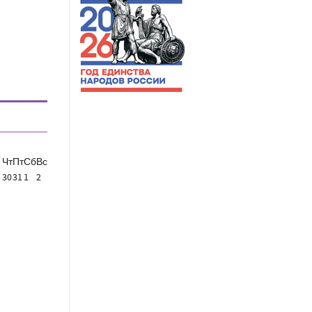
Чт
Пт
Сб
Вс
30
31
1
2