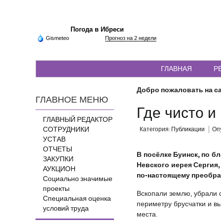
Погода в Ибреси
Gismeteo
Прогноз на 2 недели
ГЛАВНАЯ
Р
Добро пожаловать на са
ГЛАВНОЕ МЕНЮ
Где чисто и
ГЛАВНЫЙ РЕДАКТОР
СОТРУДНИКИ
Категория:
Публикации
Опу
УСТАВ
ОТЧЕТЫ
В посёлке Буинск, по б
ЗАКУПКИ
Невского иерея Сергия,
АУКЦИОН
по-настоящему преобр
Социально значимые
проекты
Вскопали землю, убрали с
Специальная оценка
периметру брусчатки и вы
условий труда
места.