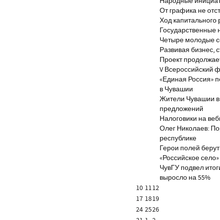
Народные инициа
От графика не отс
Ход капитального 
Государственные 
Четыре молодые с
Развивая бизнес, 
Проект продолжае
V Всероссийский ф
«Единая Россия» 
в Чувашии
Жители Чувашии вн
предложений
Налоговики на веб
Олег Николаев: По
республике
Герои полей берут
«Российское село»
ЧувГУ подвел итог
выросло на 55%
10
11
12
17
18
19
24
25
26