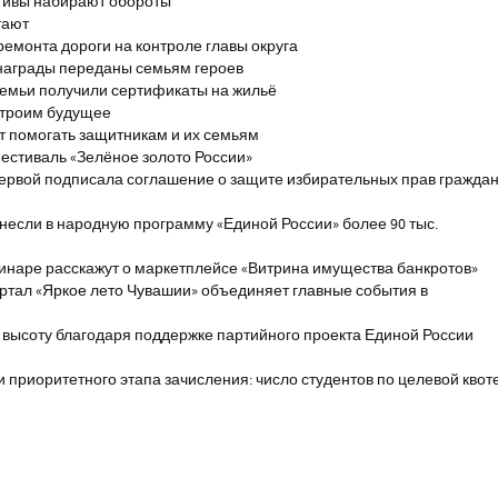
тивы набирают обороты
тают
ремонта дороги на контроле главы округа
награды переданы семьям героев
емьи получили сертификаты на жильё
строим будущее
т помогать защитникам и их семьям
естиваль «Зелёное золото России»
первой подписала соглашение о защите избирательных прав гражда
если в народную программу «Единой России» более 90 тыс.
инаре расскажут о маркетплейсе «Витрина имущества банкротов»
ртал «Яркое лето Чувашии» объединяет главные события в
 высоту благодаря поддержке партийного проекта Единой России
и приоритетного этапа зачисления: число студентов по целевой квот