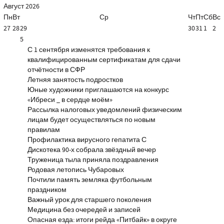
Август
2026
Пн
Вт
Ср
Чт
Пт
Сб
Вс
27
28
29
30
31
1
2
5
С 1 сентября изменятся требования к
квалифицированным сертификатам для сдачи
отчётности в СФР
Летняя занятость подростков
Юные художники приглашаются на конкурс
«Ибреси _ в сердце моём»
Рассылка налоговых уведомлений физическим
лицам будет осуществляться по новым
правилам
Профилактика вирусного гепатита С
Дискотека 90-х собрала звёздный вечер
Труженица тыла приняла поздравления
Родовая летопись Чубаровых
Почтили память земляка футбольным
праздником
Важный урок для старшего поколения
Медицина без очередей и записей
Опасная езда: итоги рейда «Питбайк» в округе