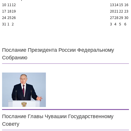
10
11
12
13
14
15
16
17
18
19
20
21
22
23
24
25
26
27
28
29
30
31
1
2
3
4
5
6
Послание Президента России Федеральному
Собранию
Послание Главы Чувашии Государственному
Совету