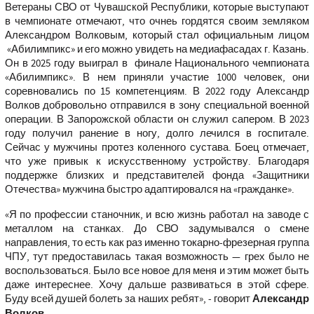
Ветераны СВО от Чувашской Республики, которые выступают
в чемпионате отмечают, что очнеь гордятся своим земляком
Александром Волковым, который стал официальным лицом
«Абилимпикс» и его можно увидеть на медиафасадах г. Казань.
Он в 2025 году выиграл в финале Национального чемпионата
«Абилимпикс». В нем приняли участие 1000 человек, они
соревновались по 15 компетенциям. В 2022 году Александр
Волков добровольно отправился в зону специальной военной
операции. В Запорожской области он служил сапером. В 2023
году получил ранение в ногу, долго лечился в госпитале.
Сейчас у мужчины протез коленного сустава. Боец отмечает,
что уже привык к искусственному устройству. Благодаря
поддержке близких и представителей фонда «Защитники
Отечества» мужчина быстро адаптировался на «гражданке».
«Я по профессии станочник, и всю жизнь работал на заводе с
металлом на станках. До СВО задумывался о смене
направления, то есть как раз именно токарно-фрезерная группа
ЧПУ, тут предоставилась такая возможность — грех было не
воспользоваться. Было все новое для меня и этим может быть
даже интереснее. Хочу дальше развиваться в этой сфере.
Буду всей душей болеть за наших ребят», - говорит
Александр
Волков
.