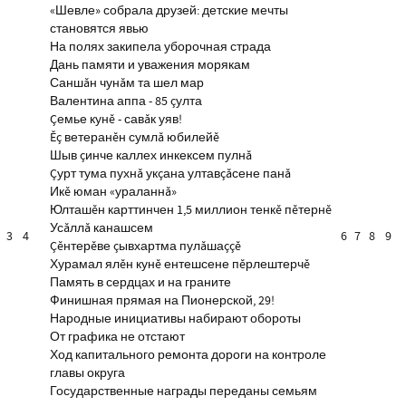
«Шевле» собрала друзей: детские мечты
становятся явью
На полях закипела уборочная страда
Дань памяти и уважения морякам
Саншăн чунăм та шел мар
Валентина аппа - 85 çулта
Çемье кунĕ - савăк уяв!
Ĕç ветеранĕн сумлă юбилейĕ
Шыв çинче каллех инкексем пулнă
Çурт тума пухнă укçана ултавçăсене панă
Икĕ юман «ураланнă»
Юлташĕн карттинчен 1,5 миллион тенкĕ пĕтернĕ
Усăллă канашсем
3
4
6
7
8
9
Çĕнтерĕве çывхартма пулăшаççĕ
Хурамал ялĕн кунĕ ентешсене пĕрлештерчĕ
Память в сердцах и на граните
Финишная прямая на Пионерской, 29!
Народные инициативы набирают обороты
От графика не отстают
Ход капитального ремонта дороги на контроле
главы округа
Государственные награды переданы семьям