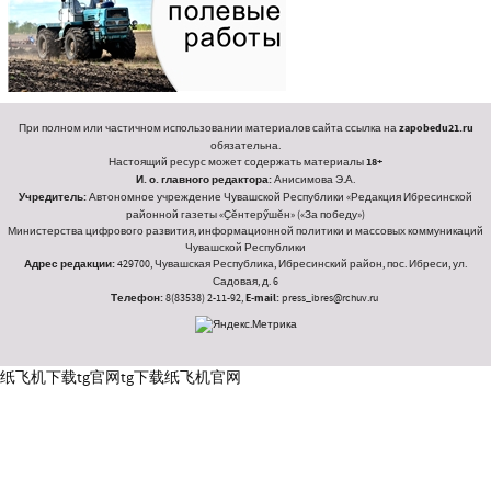
При полном или частичном использовании материалов сайта ссылка на
zapobedu21.ru
обязательна.
Настоящий ресурс может содержать материалы
18+
И. о. главного редактора:
Анисимова Э.А.
Учредитель:
Автономное учреждение Чувашской Республики «Редакция Ибресинской
районной газеты «Ҫӗнтерӳшӗн» («За победу»)
Министерства цифрового развития, информационной политики и массовых коммуникаций
Чувашской Республики
Адрес редакции:
429700, Чувашская Республика, Ибресинский район, пос. Ибреси, ул.
Садовая, д. 6
Телефон:
8(83538) 2-11-92,
E-mail:
press_ibres@rchuv.ru
纸飞机下载
tg官网
tg下载
纸飞机官网