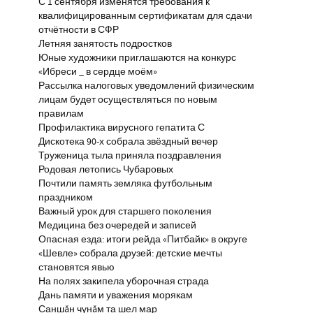
С 1 сентября изменятся требования к
квалифицированным сертификатам для сдачи
отчётности в СФР
Летняя занятость подростков
Юные художники приглашаются на конкурс
«Ибреси _ в сердце моём»
Рассылка налоговых уведомлений физическим
лицам будет осуществляться по новым
правилам
Профилактика вирусного гепатита С
Дискотека 90-х собрала звёздный вечер
Труженица тыла приняла поздравления
Родовая летопись Чубаровых
Почтили память земляка футбольным
праздником
Важный урок для старшего поколения
Медицина без очередей и записей
Опасная езда: итоги рейда «Питбайк» в округе
«Шевле» собрала друзей: детские мечты
становятся явью
На полях закипела уборочная страда
Дань памяти и уважения морякам
Саншăн чунăм та шел мар