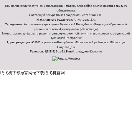
При полном или частичном использовании материалов сайта ссылка на
zapobedu21.ru
обязательна.
Настоящий ресурс может содержать материалы
18+
И. о. главного редактора:
Анисимова Э.А.
Учредитель:
Автономное учреждение Чувашской Республики «Редакция Ибресинской
районной газеты «Ҫӗнтерӳшӗн» («За победу»)
Министерства цифрового развития, информационной политики и массовых коммуникаций
Чувашской Республики
Адрес редакции:
429700, Чувашская Республика, Ибресинский район, пос. Ибреси, ул.
Садовая, д. 6
Телефон:
8(83538) 2-11-92,
E-mail:
press_ibres@rchuv.ru
纸飞机下载
tg官网
tg下载
纸飞机官网