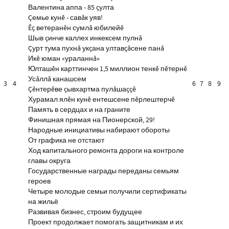
Валентина аппа - 85 çулта
Çемье кунĕ - савăк уяв!
Ĕç ветеранĕн сумлă юбилейĕ
Шыв çинче каллех инкексем пулнă
Çурт тума пухнă укçана ултавçăсене панă
Икĕ юман «ураланнă»
Юлташĕн карттинчен 1,5 миллион тенкĕ пĕтернĕ
Усăллă канашсем
3
4
6
7
8
9
Çĕнтерĕве çывхартма пулăшаççĕ
Хурамал ялĕн кунĕ ентешсене пĕрлештерчĕ
Память в сердцах и на граните
Финишная прямая на Пионерской, 29!
Народные инициативы набирают обороты
От графика не отстают
Ход капитального ремонта дороги на контроле
главы округа
Государственные награды переданы семьям
героев
Четыре молодые семьи получили сертификаты
на жильё
Развивая бизнес, строим будущее
Проект продолжает помогать защитникам и их