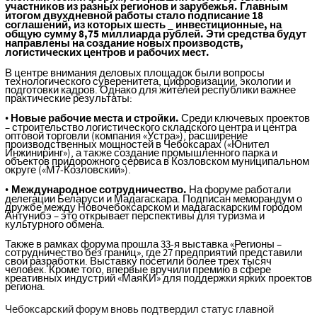
участников из разных регионов и зарубежья. Главным
итогом двухдневной работы стало подписание 18
соглашений, из которых шесть
инвестиционные, на
_
общую сумму 8,75 миллиарда рублей. Эти средства будут
направлены на создание новых производств,
логистических центров и рабочих мест.
В центре внимания деловых площадок были вопросы
технологического суверенитета, цифровизации, экологии и
подготовки кадров. Однако для жителей республики важнее
практические результаты:
Новые рабочие места и стройки.
Среди ключевых проектов
•
– строительство логистического складского центра и центра
оптовой торговли (компания «Устра»), расширение
производственных мощностей в Чебоксарах («Юнител
Инжиниринг»), а также создание промышленного парка и
объектов придорожного сервиса в Козловском муниципальном
округе («М7-Козловский»).
Международное сотрудничество.
На форуме работали
•
делегации Беларуси и Мадагаскара. Подписан меморандум о
дружбе между Новочебоксарском и мадагаскарским городом
Антунибэ – это открывает перспективы для туризма и
культурного обмена.
Также в рамках форума прошла 33-я выставка «Регионы –
сотрудничество без границ», где 27 предприятий представили
свои разработки. Выставку посетили более трех тысяч
человек. Кроме того, впервые вручили премию в сфере
креативных индустрий «МаяКИ» для поддержки ярких проектов
региона.
Чебоксарский форум вновь подтвердил статус главной