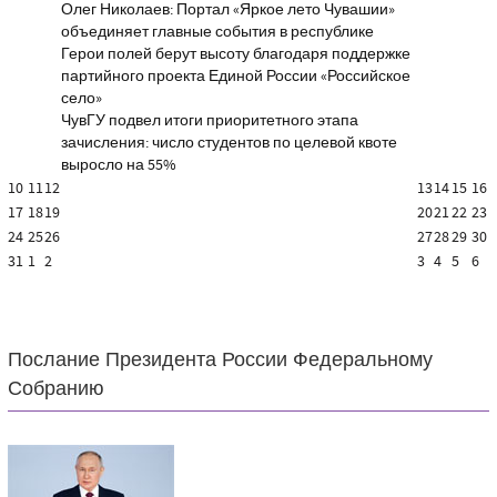
Олег Николаев: Портал «Яркое лето Чувашии»
объединяет главные события в республике
Герои полей берут высоту благодаря поддержке
партийного проекта Единой России «Российское
село»
ЧувГУ подвел итоги приоритетного этапа
зачисления: число студентов по целевой квоте
выросло на 55%
10
11
12
13
14
15
16
17
18
19
20
21
22
23
24
25
26
27
28
29
30
31
1
2
3
4
5
6
Послание Президента России Федеральному
Собранию