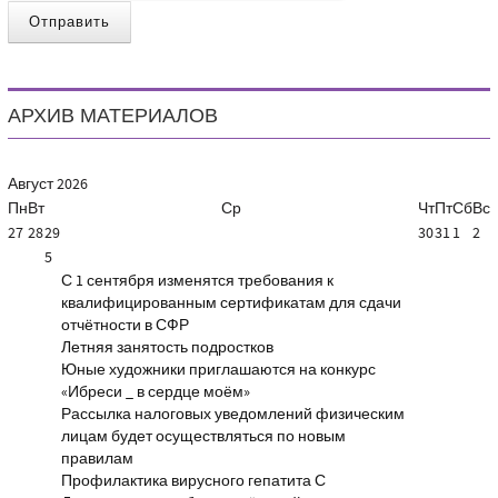
Отправить
АРХИВ МАТЕРИАЛОВ
Август
2026
Пн
Вт
Ср
Чт
Пт
Сб
Вс
27
28
29
30
31
1
2
5
С 1 сентября изменятся требования к
квалифицированным сертификатам для сдачи
отчётности в СФР
Летняя занятость подростков
Юные художники приглашаются на конкурс
«Ибреси _ в сердце моём»
Рассылка налоговых уведомлений физическим
лицам будет осуществляться по новым
правилам
Профилактика вирусного гепатита С