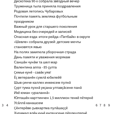
Дискотека 90-х собрала звёздный вечер
Труженица тыла приняла поздравления
Родовая летопись Чубаровых
Почтили память земляка футбольным
праздником
Важный урок для старшего поколения
Медицина без очередей и записей
Опасная езда: итоги рейда «Питбайк» в округе
«Шевле» собрала друзей: детские мечты
становятся явью
На полях закипела уборочная страда
Дань памяти и уважения морякам
Саншăн чунăм та шел мар
Валентина аппа - 85 çулта
Çемье кунĕ - савăк уяв!
Ĕç ветеранĕн сумлă юбилейĕ
Шыв çинче каллех инкексем пулнă
Çурт тума пухнă укçана ултавçăсене панă
Икĕ юман «ураланнă»
Юлташĕн карттинчен 1,5 миллион тенкĕ пĕтернĕ
Усăллă канашсем
3
4
6
7
8
9
Çĕнтерĕве çывхартма пулăшаççĕ
Хурамал ялĕн кунĕ ентешсене пĕрлештерчĕ