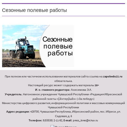
Сезонные полевые работы
При полном или частичном использовании материалов сайта ссылка на
zapobedu21.ru
обязательна.
Настоящий ресурс может содержать материалы
18+
И. о. главного редактора:
Анисимова Э.А.
Учредитель:
Автономное учреждение Чувашской Республики «Редакция Ибресинской
районной газеты «Ҫӗнтерӳшӗн» («За победу»)
Министерства цифрового развития, информационной политики и массовых коммуникаций
Чувашской Республики
Адрес редакции:
429700, Чувашская Республика, Ибресинский район, пос. Ибреси, ул.
Садовая, д. 6
Телефон:
8(83538) 2-11-92,
E-mail:
press_ibres@rchuv.ru