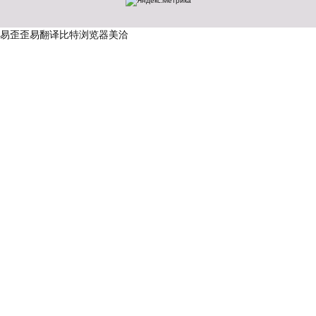
易歪歪
易翻译
比特浏览器
美洽